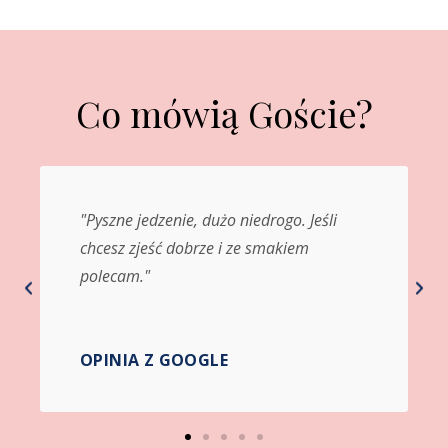
Co mówią Goście?
. Jeśli
"Nie było mnie długi czas i jestem pod
iem
wrażeniem jaki remont zrobili. Jedzenie
jak Zwykle pyszne. Polecam"
OPINIA Z GOOGLE